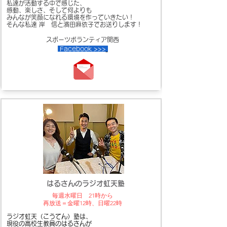
私達が活動する中で感じた、
感動、楽しさ、そして何よりも
みんなが笑顔になれる環境を作っていきたい！
そんな私達 岸 信と濱田麻依子でお送りします！
スポーツボランティア関西
Facebook >>>
​ はるさんの
ラジオ虹天塾
毎週水曜日 21時から
​再放送＝金曜12時、日曜22時
ラジオ虹天（こうてん）塾は、
現役の高校生教員のはるさんが