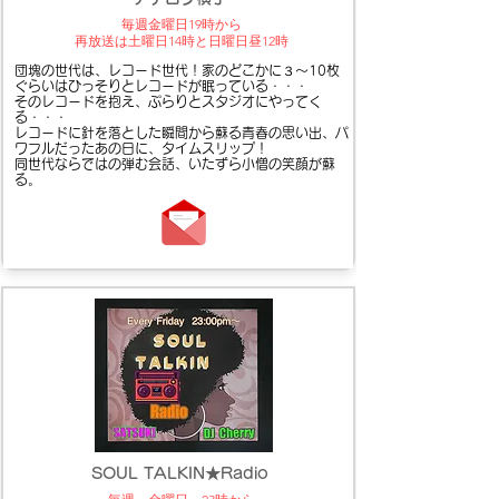
毎週金曜日19時から
​再放送は土曜日14時と日曜日昼12時
団塊の世代は、レコード世代！家のどこかに３～10枚
ぐらいはひっそりとレコードが眠っている・・・
そのレコードを抱え、ぷらりとスタジオにやってく
る・・・
レコードに針を落とした瞬間から蘇る青春の思い出、パ
ワフルだったあの日に、タイムスリップ！
同世代ならではの弾む会話、いたずら小僧の笑顔が蘇
る。
SOUL TALKIN★Radio