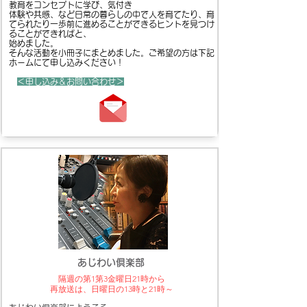
教育をコンセプトに学び、気付き
体験や共感、など日常の暮らしの中で人を育てたり、育
てられたり一歩前に進めることができるヒントを見つけ
ることができればと、
始めました。
そんな活動を小冊子にまとめました。ご希望の方は下記
ホームにて申し込みください！
​
＜申し込み＆お問い合わせ＞
あじわい倶楽部
隔週の第1第3金曜日21時から
再放送は、日曜日の13時と21時～