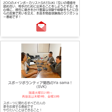
ZOOのメインボーカリストSATSUKI「互いの価値を
認め合い、相手のために出来ることをしようとする」を
心情に、感性に磨きをかけ豊富な体験や経験をもとに​自
らの言葉で笑いを交え、本音本物直球勝負のラジオショ
ー番組です！
スポーツボランティア関西のYa sama！
（SVK)
隔週火曜日21時～
​再放送は木曜9時、金曜20時
スポーツに関わるすべての人の
夢を応援する番組です
やりたいことはできること！