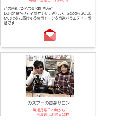
毎週 金曜日 23時から
この番組はSATSUKI姐さんと
DJ-cherryさんで懐かしい、新しい、GoodなSOUL
Musicをお届けする饒舌トーク＆音楽バラエティー番
組です
カズブーの音夢サロン
毎週月曜日20時から
再放送は木曜日22時
視覚障害でありながら、ピアノとギターの弾き語り、モ
ノマネ
小ネタで、いつもまわりの人を笑わせ、鍼灸マッサージ