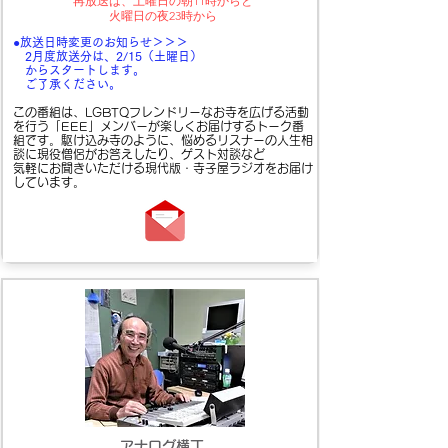
​再放送は、土曜日の朝11時からと
火曜日の夜23時から
●放送日時変更のお知らせ＞＞＞
2月度放送分は、2/15（土曜日）
からスタートします。
ご了承ください。
この番組は、LGBTQフレンドリーなお寺を広げる活動
を行う「EEE」メンバーが楽しくお届けするトーク番
組です。駆け込み寺のように、悩めるリスナーの人生相
談に現役僧侶がお答えしたり、ゲスト対談など
気軽にお聞きいただける現代版・寺子屋ラジオをお届け
しています。
アナログ横丁